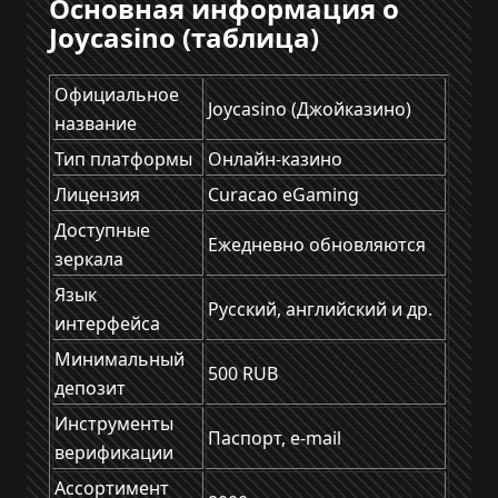
Основная информация о
Joycasino (таблица)
Официальное
Joycasino (Джойказино)
название
Тип платформы
Онлайн-казино
Лицензия
Curacao eGaming
Доступные
Ежедневно обновляются
зеркала
Язык
Русский, английский и др.
интерфейса
Минимальный
500 RUB
депозит
Инструменты
Паспорт, e-mail
верификации
Ассортимент