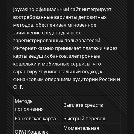
Joycasino официальный сайт интегрирует
востребованные варианты депозитных
методов, обеспечивая мгновенное
зачисление средств для всех
зарегистрированных пользователей.
Интернет-казино принимает платежи через
карты ведущих банков, электронные
кошельки и мобильные сервисы, что
гарантирует универсальный подход к
финансовым операциям аудитории России и
СНГ.
Методы
Выплата средств
пополнения
Банковская карта
Быстрый перевод
Моментальная
QIWI Кошелек