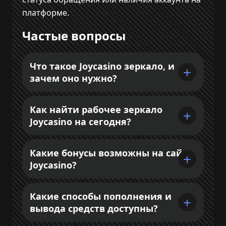
платформе.
Частые вопросы
Что такое Joycasino зеркало, и
зачем оно нужно?
Как найти рабочее зеркало
Joycasino на сегодня?
Какие бонусы возможны на сайте
Joycasino?
Какие способы пополнения и
вывода средств доступны?