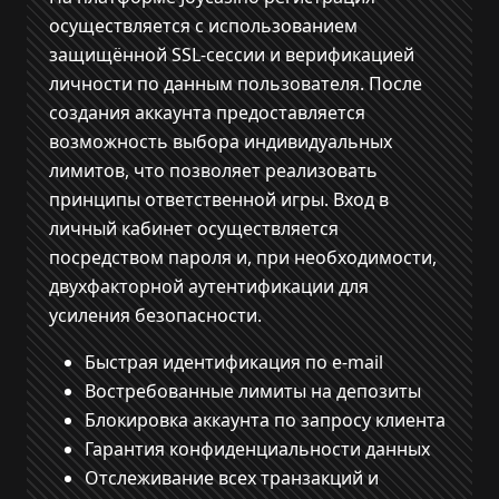
осуществляется с использованием
защищённой SSL-сессии и верификацией
личности по данным пользователя. После
создания аккаунта предоставляется
возможность выбора индивидуальных
лимитов, что позволяет реализовать
принципы ответственной игры. Вход в
личный кабинет осуществляется
посредством пароля и, при необходимости,
двухфакторной аутентификации для
усиления безопасности.
Быстрая идентификация по e-mail
Востребованные лимиты на депозиты
Блокировка аккаунта по запросу клиента
Гарантия конфиденциальности данных
Отслеживание всех транзакций и