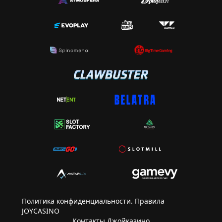
Политика конфиденциальности. Правила
JOYCASINO
Контакты Джойказино